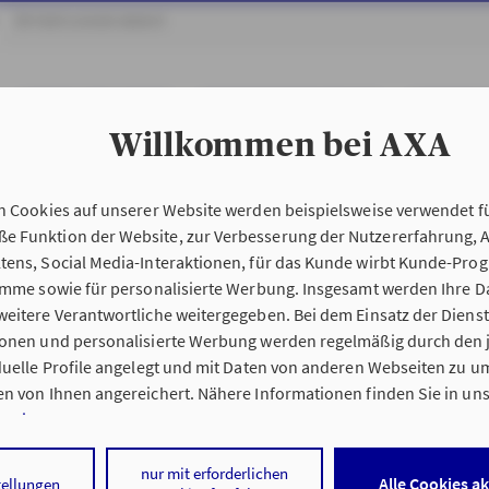
ÖFFENTLICHER DIENST
HAFTPFLICHT & RECHT
MITARBEITERVERSORGUNG
GARANTIE &
Willkommen bei AXA
n Cookies auf unserer Website werden beispielsweise verwendet fü
 Funktion der Website, zur Verbesserung der Nutzererfahrung, 
tens, Social Media-Interaktionen, für das Kunde wirbt Kunde-Pro
ramme sowie für personalisierte Werbung. Insgesamt werden Ihre D
eitere Verantwortliche weitergegeben. Bei dem Einsatz der Dienste
ionen und personalisierte Werbung werden regelmäßig durch den 
iduelle Profile angelegt und mit Daten von anderen Webseiten zu 
n von Ihnen angereichert. Nähere Informationen finden Sie in un
nweisen
.
 auf „Alle Cookies akzeptieren" stimmen Sie für alle nicht technisc
nur mit erforderlichen
Alle Cookies a
tellungen