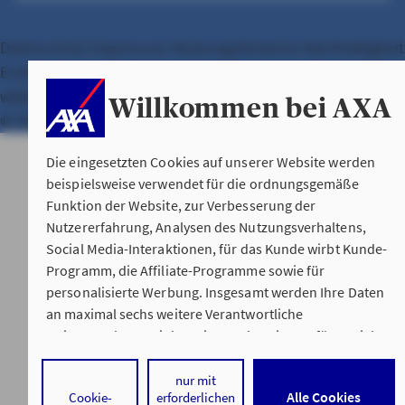
Datenschutz
Impressum
Nutzungshinweise
Nachhaltigkeit
Erstinfo
Barrierefreiheit
Facebook
Instagram
Xing
Vertrag
widerrufen
Willkommen bei AXA
© AXA Konzern AG, Köln. Alle Rechte vorbehalten.
Die eingesetzten Cookies auf unserer Website werden
beispielsweise verwendet für die ordnungsgemäße
Funktion der Website, zur Verbesserung der
Nutzererfahrung, Analysen des Nutzungsverhaltens,
Social Media-Interaktionen, für das Kunde wirbt Kunde-
Programm, die Affiliate-Programme sowie für
personalisierte Werbung. Insgesamt werden Ihre Daten
an maximal sechs weitere Verantwortliche
weitergegeben. Bei dem Einsatz der Dienste für Social
Media-Interaktionen und personalisierte Werbung
werden regelmäßig durch den jeweiligen Anbieter
nur mit
Alle Cookies
Cookie-
erforderlichen
individuelle Profile angelegt und mit Daten von anderen