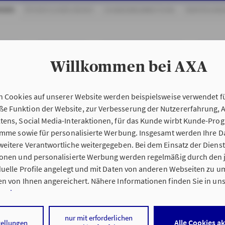
NDEN
ÖFFENTLICHER DIENST
SCHADENBEARBEITUNG
TARIFRECHN
AUSFALL
BÜRGSCHAFTEN
MITARBEITERVERSORGUNG
FAHRZE
Willkommen bei AXA
n Cookies auf unserer Website werden beispielsweise verwendet fü
 Funktion der Website, zur Verbesserung der Nutzererfahrung, 
tens, Social Media-Interaktionen, für das Kunde wirbt Kunde-Pro
ramme sowie für personalisierte Werbung. Insgesamt werden Ihre D
eitere Verantwortliche weitergegeben. Bei dem Einsatz der Dienste
ionen und personalisierte Werbung werden regelmäßig durch den 
iduelle Profile angelegt und mit Daten von anderen Webseiten zu 
n von Ihnen angereichert. Nähere Informationen finden Sie in un
nweisen
.
 auf „Alle Cookies akzeptieren" stimmen Sie für alle nicht technisc
nur mit erforderlichen
Alle Cookies a
tellungen