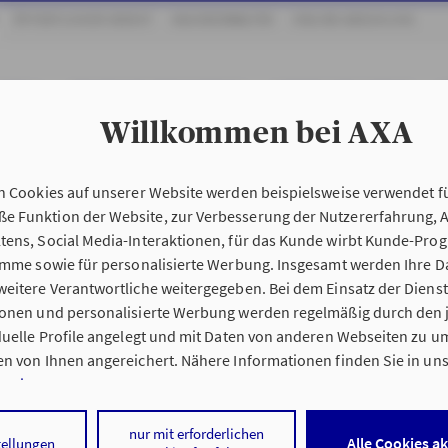
ÖFFENTLICHER DIENST
HAUSVERWALTER
ONLINE-ABSCHLUSS
USFALL
TECHNISCHE VERSICHERUNG
HAFTPFLICHT & RECHT
V
Willkommen bei AXA
n Cookies auf unserer Website werden beispielsweise verwendet fü
 Funktion der Website, zur Verbesserung der Nutzererfahrung, 
tens, Social Media-Interaktionen, für das Kunde wirbt Kunde-Pro
ramme sowie für personalisierte Werbung. Insgesamt werden Ihre D
eitere Verantwortliche weitergegeben. Bei dem Einsatz der Dienste
ionen und personalisierte Werbung werden regelmäßig durch den 
iduelle Profile angelegt und mit Daten von anderen Webseiten zu 
n von Ihnen angereichert. Nähere Informationen finden Sie in un
nweisen
.
 auf „Alle Cookies akzeptieren" stimmen Sie für alle nicht technisc
nur mit erforderlichen
Alle Cookies a
tellungen