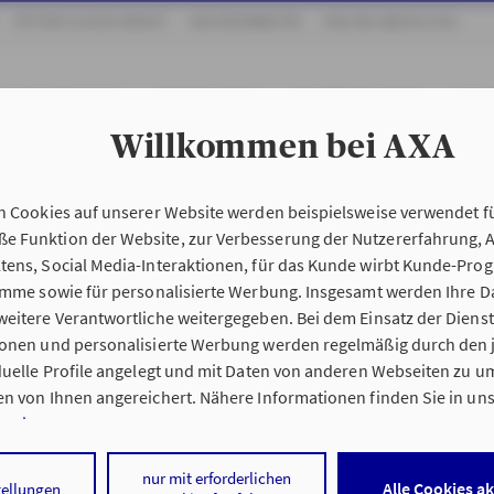
ÖFFENTLICHER DIENST
HAUSVERWALTER
ONLINE-ABSCHLUSS
NLINE-ABSCHLUSS
PRIVATKUNDEN
GESCHÄFTSKUNDEN
MA-V
Willkommen bei AXA
n Cookies auf unserer Website werden beispielsweise verwendet fü
 Funktion der Website, zur Verbesserung der Nutzererfahrung, 
tens, Social Media-Interaktionen, für das Kunde wirbt Kunde-Pro
ramme sowie für personalisierte Werbung. Insgesamt werden Ihre D
eitere Verantwortliche weitergegeben. Bei dem Einsatz der Dienste
ionen und personalisierte Werbung werden regelmäßig durch den 
iduelle Profile angelegt und mit Daten von anderen Webseiten zu 
n von Ihnen angereichert. Nähere Informationen finden Sie in un
nweisen
.
 auf „Alle Cookies akzeptieren" stimmen Sie für alle nicht technisc
nur mit erforderlichen
Alle Cookies a
tellungen