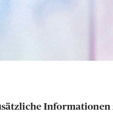
s
Hinweise zum Datens
usätzliche Informatione