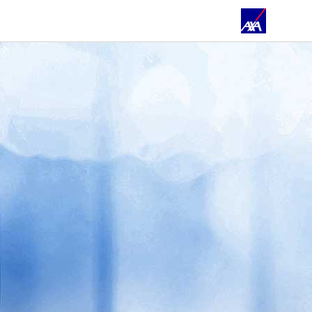
ÜBER UNS
PRIVATKUNDEN
GESCHÄFTSKUNDEN
ÖFFENTLICHER DIENST
KUNDENPORTAL
HEK
E-BIKE
TIERVERSICHERUNG