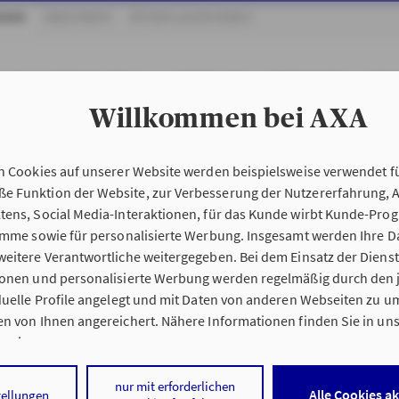
NDEN
INVESTMENT
ÖFFENTLICHER DIENST
SACH- & ERTRAGSAUSFALL
HAFTPFLICHT
BÜRGSCHAFT
FINA
Willkommen bei AXA
n Cookies auf unserer Website werden beispielsweise verwendet fü
 Funktion der Website, zur Verbesserung der Nutzererfahrung, 
tens, Social Media-Interaktionen, für das Kunde wirbt Kunde-Pro
ramme sowie für personalisierte Werbung. Insgesamt werden Ihre D
eitere Verantwortliche weitergegeben. Bei dem Einsatz der Dienste
ionen und personalisierte Werbung werden regelmäßig durch den 
iduelle Profile angelegt und mit Daten von anderen Webseiten zu 
n von Ihnen angereichert. Nähere Informationen finden Sie in un
nweisen
.
 auf „Alle Cookies akzeptieren" stimmen Sie für alle nicht technisc
nur mit erforderlichen
Alle Cookies a
tellungen