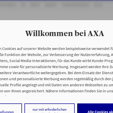
TSKUNDEN
ÖD
ÄRZTE
BEAMTE
FINANZIERUNGEN
BLOG
EAM
JOBS
UNSERE PHILOSOPHIE
SOZIALES
EMPFEHLUNG
Willkommen bei AXA
n Cookies auf unserer Website werden beispielsweise verwendet fü
 Funktion der Website, zur Verbesserung der Nutzererfahrung, 
tens, Social Media-Interaktionen, für das Kunde wirbt Kunde-Pro
ramme sowie für personalisierte Werbung. Insgesamt werden Ihre D
eitere Verantwortliche weitergegeben. Bei dem Einsatz der Dienste
ionen und personalisierte Werbung werden regelmäßig durch den 
iduelle Profile angelegt und mit Daten von anderen Webseiten zu 
n von Ihnen angereichert. Nähere Informationen finden Sie in un
nweisen
.
 auf „Alle Cookies akzeptieren" stimmen Sie für alle nicht technisc
nur mit erforderlichen
Alle Cookies a
tellungen