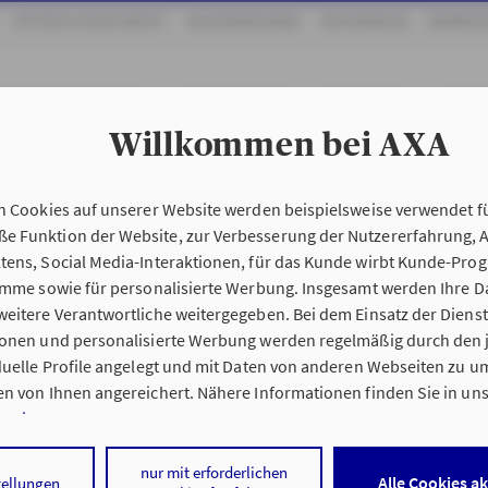
ÖFFENTLICHER DIENST
KOOPERATIONEN
REFERENZEN
KARRIER
HAFTPFLICHT & RECHT
HAUS & WOHNEN
GESUNDHEIT
VORSO
Willkommen bei AXA
n Cookies auf unserer Website werden beispielsweise verwendet fü
 Funktion der Website, zur Verbesserung der Nutzererfahrung, 
tens, Social Media-Interaktionen, für das Kunde wirbt Kunde-Pro
ramme sowie für personalisierte Werbung. Insgesamt werden Ihre D
eitere Verantwortliche weitergegeben. Bei dem Einsatz der Dienste
ionen und personalisierte Werbung werden regelmäßig durch den 
iduelle Profile angelegt und mit Daten von anderen Webseiten zu 
n von Ihnen angereichert. Nähere Informationen finden Sie in un
nweisen
.
 auf „Alle Cookies akzeptieren" stimmen Sie für alle nicht technisc
nur mit erforderlichen
Alle Cookies a
tellungen