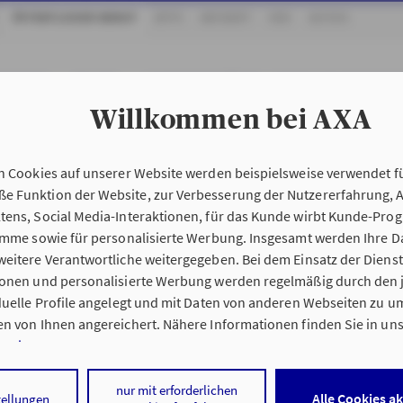
ÖFFENTLICHER DIENST
APPS
ANFAHRT
HEK
ALTEOS
GEMEINES
POLIZEI
LEHRAMTSANWÄRTER, LEHRER UND REFEREND
Willkommen bei AXA
n Cookies auf unserer Website werden beispielsweise verwendet fü
 Funktion der Website, zur Verbesserung der Nutzererfahrung, 
tens, Social Media-Interaktionen, für das Kunde wirbt Kunde-Pro
ramme sowie für personalisierte Werbung. Insgesamt werden Ihre D
eitere Verantwortliche weitergegeben. Bei dem Einsatz der Dienste
ionen und personalisierte Werbung werden regelmäßig durch den 
iduelle Profile angelegt und mit Daten von anderen Webseiten zu 
n von Ihnen angereichert. Nähere Informationen finden Sie in un
nweisen
.
 auf „Alle Cookies akzeptieren" stimmen Sie für alle nicht technisc
nur mit erforderlichen
Alle Cookies a
tellungen