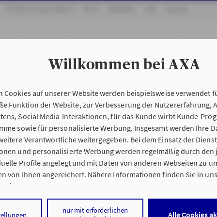
ÖFFENTLICHER DIENST
APPS
ANFAHRT
HEK
ALTEOS
EUGE
VORSORGE
GESUNDHEIT
RUND UMS KIND
HAUS & 
Willkommen bei AXA
n Cookies auf unserer Website werden beispielsweise verwendet fü
 Funktion der Website, zur Verbesserung der Nutzererfahrung, 
tens, Social Media-Interaktionen, für das Kunde wirbt Kunde-Pro
ramme sowie für personalisierte Werbung. Insgesamt werden Ihre D
eitere Verantwortliche weitergegeben. Bei dem Einsatz der Dienste
ionen und personalisierte Werbung werden regelmäßig durch den 
iduelle Profile angelegt und mit Daten von anderen Webseiten zu 
n von Ihnen angereichert. Nähere Informationen finden Sie in un
nweisen
.
 auf „Alle Cookies akzeptieren" stimmen Sie für alle nicht technisc
nur mit erforderlichen
Alle Cookies a
tellungen