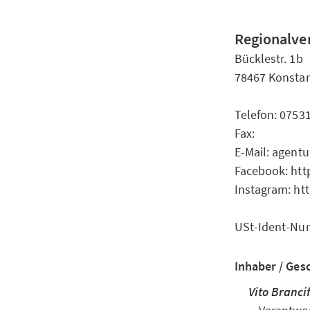
Regionalver
Bücklestr. 1b
78467 Konsta
Telefon: 0753
Fax:
E-Mail: agentu
Facebook: ht
Instagram: ht
USt-Ident-Nu
Inhaber / Ges
Vito Branci