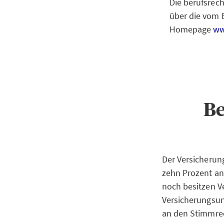
Die berufsrech
über die vom 
Homepage
ww
Be
Der Versicherun
zehn Prozent a
noch besitzen 
Versicherungsun
an den Stimmrec