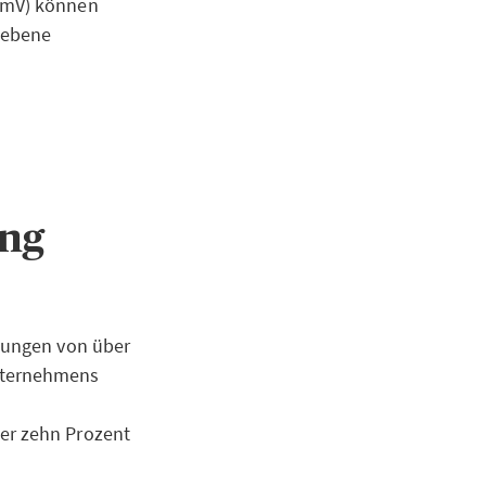
ermV) können
iebene
ung
igungen von über
unternehmens
ber zehn Prozent