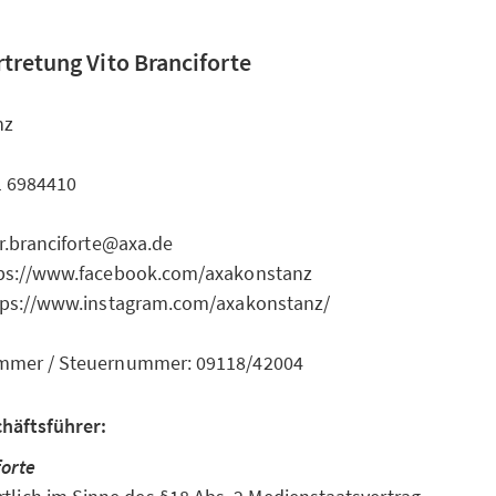
tretung Vito Branciforte
nz
1 6984410
r.branciforte@axa.de
tps://www.facebook.com/axakonstanz
tps://www.instagram.com/axakonstanz/
mmer / Steuernummer: 09118/42004
chäftsführer:
forte