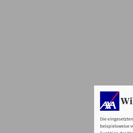
Wi
Die eingesetzte
beispielsweise 