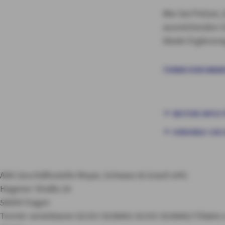
Wer bei Polizei, 
ausreichenden Sc
ideale Ergänzun
TERMIN VEREINBAR
WEITERE INFOS F
VORSORGE-CHECK
AXA Geschäftsstelle Meyer, Schwarz & Grauli oHG
Hagener Straße 24
58099 Hagen
Termin vereinbaren
02331 9238461
02331 9238462
Filiale