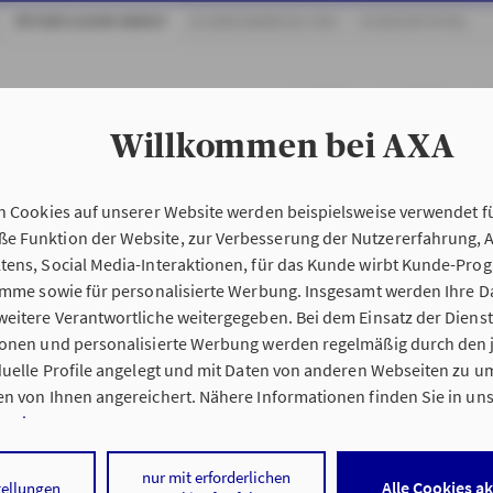
ÖFFENTLICHER DIENST
SCHADENABWICKLUNG
KUNDENPORTAL
LEHRER
SOLDATEN
P
Willkommen bei AXA
n Cookies auf unserer Website werden beispielsweise verwendet fü
 Funktion der Website, zur Verbesserung der Nutzererfahrung, 
tens, Social Media-Interaktionen, für das Kunde wirbt Kunde-Pro
ramme sowie für personalisierte Werbung. Insgesamt werden Ihre D
eitere Verantwortliche weitergegeben. Bei dem Einsatz der Dienste
ionen und personalisierte Werbung werden regelmäßig durch den 
iduelle Profile angelegt und mit Daten von anderen Webseiten zu 
n von Ihnen angereichert. Nähere Informationen finden Sie in un
nweisen
.
 auf „Alle Cookies akzeptieren" stimmen Sie für alle nicht technisc
nur mit erforderlichen
Alle Cookies a
tellungen