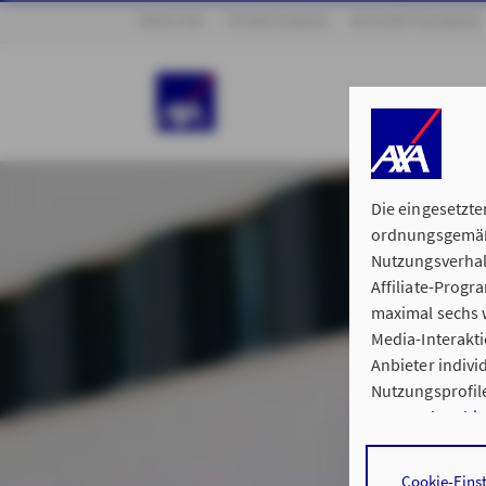
ÜBER UNS
PRIVATKUNDEN
GESCHÄFTSKUNDEN
Die eingesetzte
ordnungsgemäße
Nutzungsverhal
Affiliate-Prog
maximal sechs w
Media-Interakt
Anbieter indiv
Nutzungsprofile
Datenschutzhi
Durch den Klick
Cookie-Eins