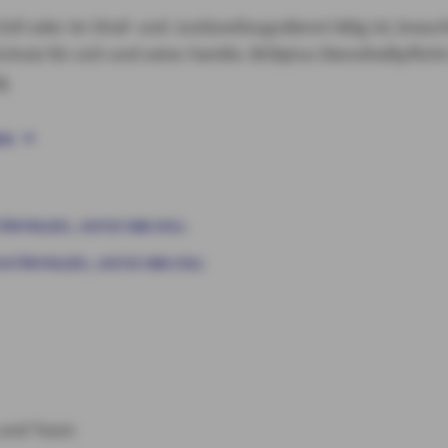
Zoll oder im Straf- und Justizvollzugsdienst tätig ist, brauc
hutz für sich und seine Familie. BOXplus Diensthaftpflicht i
g.
EN
ÜR POLIZEI, JUSTIZ UND ZOLL
 FÜR POLIZEI, JUSTIZ UND ZOLL
n und Team