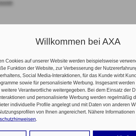
nzepte
Willkommen bei AXA
en Cookies auf unserer Website werden beispielsweise verwend
e Funktion der Website, zur Verbesserung der Nutzererfahrun
rhaltens, Social Media-Interaktionen, für das Kunde wirbt Ku
Programme sowie für personalisierte Werbung. Insgesamt werden
weitere Verantwortliche weitergegeben. Bei dem Einsatz der Di
nteraktionen und personalisierte Werbung werden regelmäßig 
ieter individuelle Profile angelegt und mit Daten von anderen 
tzungsprofilen von Ihnen angereichert. Nähere Informationen 
schutzhinweisen
.
 auf „Alle Cookies akzeptieren" stimmen Sie für alle nicht tech