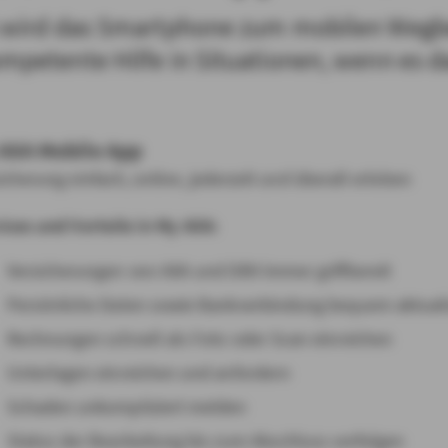
A wird das Smartphone zum mobilen Wegbe
ompetente Hilfe in Situationen, wenn es 
AXA Mobile App
icherung einfach, online, jederzeit und überall erleben
ices und Vorteile in My AXA:
Versicherungen von AXA und DBV immer griffbereit
Persönliche Daten sowie Bankverbindung bequem aktuali
Rechnungen schnell als Foto oder Scan einreichen
Unterlagen einreichen und anfordern
Schaden unkompliziert melden
Status der Bearbeitung bis zum Abschluss verfolgen