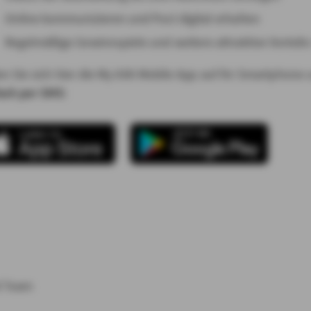
Online kommunizieren und Post digital erhalten
Regelmäßige Gewinnspiele und weitere attraktive Vorteil
n Sie sich hier die My AXA Mobile App auf Ihr Smartphone
ach per SMS
:
d Team