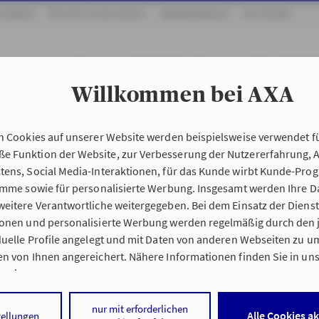
KUNDEN
ÖFFENTLICHER DIENST
KRANKENKASSE
FACTORING
FILIALEN & TEAM
KUNDENBEWERTUNGEN
UNSERE REFEREN
Willkommen bei AXA
n Cookies auf unserer Website werden beispielsweise verwendet fü
 Funktion der Website, zur Verbesserung der Nutzererfahrung, 
tens, Social Media-Interaktionen, für das Kunde wirbt Kunde-Pro
ramme sowie für personalisierte Werbung. Insgesamt werden Ihre D
eitere Verantwortliche weitergegeben. Bei dem Einsatz der Dienste
ionen und personalisierte Werbung werden regelmäßig durch den 
iduelle Profile angelegt und mit Daten von anderen Webseiten zu 
n von Ihnen angereichert. Nähere Informationen finden Sie in un
nweisen
.
 auf „Alle Cookies akzeptieren" stimmen Sie für alle nicht technisc
nur mit erforderlichen
Alle Cookies a
tellungen