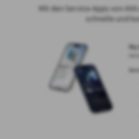
Mit den Service-Apps von AX
schnelle und k
My 
Vers
Serv