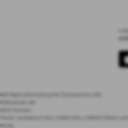
Lade
einf
AXA Regionalvertretung fair Finanzpartner oHG
Haferwende 36A
28357 Bremen
Termin vereinbaren
0421 278890
0421 2788999
Filialen un
Heute: